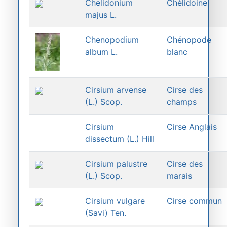
Chelidonium
Chélidoine
majus L.
Chenopodium
Chénopode
album L.
blanc
Cirsium arvense
Cirse des
(L.) Scop.
champs
Cirsium
Cirse Anglais
dissectum (L.) Hill
Cirsium palustre
Cirse des
(L.) Scop.
marais
Cirsium vulgare
Cirse commun
(Savi) Ten.