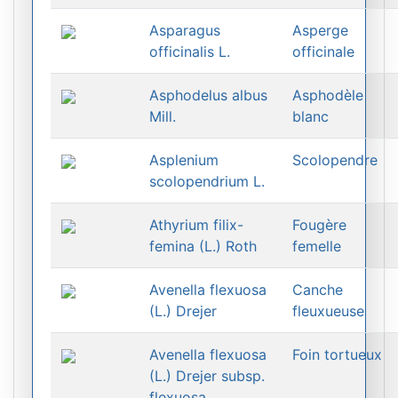
Asparagus
Asperge
officinalis L.
officinale
Asphodelus albus
Asphodèle
Mill.
blanc
Asplenium
Scolopendre
scolopendrium L.
Athyrium filix-
Fougère
femina (L.) Roth
femelle
Avenella flexuosa
Canche
(L.) Drejer
fleuxueuse
Avenella flexuosa
Foin tortueux
(L.) Drejer subsp.
flexuosa