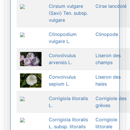
Cirsium vulgare
Cirse lancéolé
(Savi) Ten. subsp.
vulgare
Clinopodium
Clinopode
vulgare L.
Convolvulus
Liseron des
arvensis L.
champs
Convolvulus
Liseron des
sepium L.
haies
Corrigiola litoralis
Corrigiole des
L.
grèves
Corrigiola litoralis
Corrigiole
L. subsp. litoralis
littorale