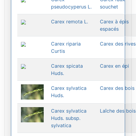
pseudocyperus L.
souchet
Carex remota L.
Carex à épis
espacés
Carex riparia
Carex des rives
Curtis
Carex spicata
Carex en épi
Huds.
Carex sylvatica
Carex des bois
Huds.
Carex sylvatica
Laîche des bois
Huds. subsp.
sylvatica