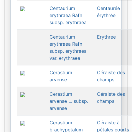
Centaurium
Centaurée
erythraea Rafn
érythrée
subsp. erythraea
Centaurium
Erythrée
erythraea Rafn
subsp. erythraea
var. erythraea
Cerastium
Céraiste des
arvense L.
champs
Cerastium
Céraiste des
arvense L. subsp.
champs
arvense
Cerastium
Céraiste à
brachypetalum
pétales courts