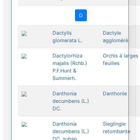
D
Dactylis
Dactyle
glomerata L.
aggloméré
Dactylorhiza
Orchis à larges
majalis (Rchb.)
feuilles
P.F.Hunt &
Summerh.
Danthonia
Danthonie
decumbens (L.)
DC.
Danthonia
Sieglingie
decumbens (L.)
retombante
DC. subsp.