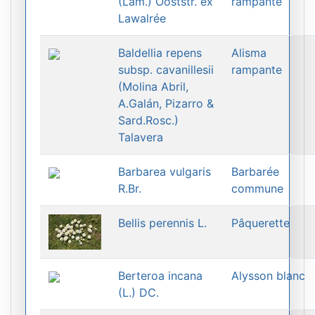
(Lam.) Ooststr. ex
rampante
Lawalrée
Baldellia repens
Alisma
subsp. cavanillesii
rampante
(Molina Abril,
A.Galán, Pizarro &
Sard.Rosc.)
Talavera
Barbarea vulgaris
Barbarée
R.Br.
commune
Bellis perennis L.
Pâquerette
Berteroa incana
Alysson blanc
(L.) DC.