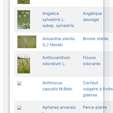
Angelica
Angélique
sylvestris L.
sauvage
subsp. sylvestris
Anisantha sterilis
Brome stérile
(L.) Nevski
Anthoxanthum
Flouve
odoratum L.
odorante
Anthriscus
Cerfeuil
caucalis M.Bieb.
vulgaire à fruits
glabres
Aphanes arvensis
Perce-pierre