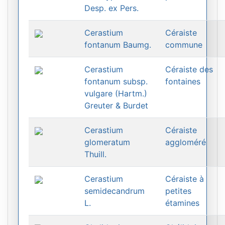
Desp. ex Pers.
Cerastium
Céraiste
fontanum Baumg.
commune
Cerastium
Céraiste des
fontanum subsp.
fontaines
vulgare (Hartm.)
Greuter & Burdet
Cerastium
Céraiste
glomeratum
aggloméré
Thuill.
Cerastium
Céraiste à
semidecandrum
petites
L.
étamines