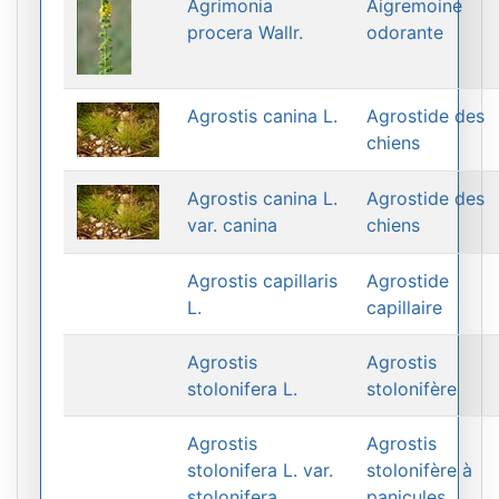
Agrimonia
Aigremoine
procera Wallr.
odorante
Agrostis canina L.
Agrostide des
chiens
Agrostis canina L.
Agrostide des
var. canina
chiens
Agrostis capillaris
Agrostide
L.
capillaire
Agrostis
Agrostis
stolonifera L.
stolonifère
Agrostis
Agrostis
stolonifera L. var.
stolonifère à
stolonifera
panicules