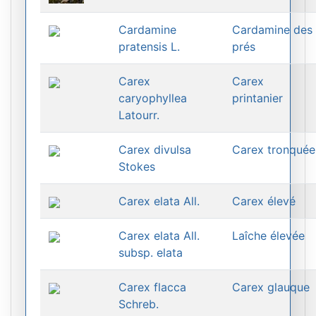
Cardamine
Cardamine des
pratensis L.
prés
Carex
Carex
caryophyllea
printanier
Latourr.
Carex divulsa
Carex tronquée
Stokes
Carex elata All.
Carex élevé
Carex elata All.
Laîche élevée
subsp. elata
Carex flacca
Carex glauque
Schreb.