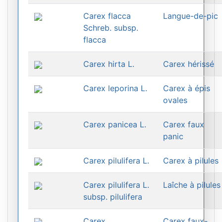
Carex flacca
Langue-de-pic
Schreb. subsp.
flacca
Carex hirta L.
Carex hérissé
Carex leporina L.
Carex à épis
ovales
Carex panicea L.
Carex faux
panic
Carex pilulifera L.
Carex à pilules
Carex pilulifera L.
Laîche à pilules
subsp. pilulifera
Carex
Carex faux-