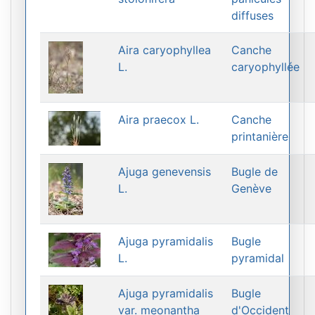
diffuses
Aira caryophyllea
Canche
L.
caryophyllée
Aira praecox L.
Canche
printanière
Ajuga genevensis
Bugle de
L.
Genève
Ajuga pyramidalis
Bugle
L.
pyramidal
Ajuga pyramidalis
Bugle
var. meonantha
d'Occident