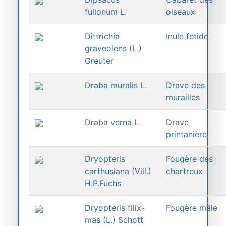
fullonum L.
oiseaux
Dittrichia
Inule fétide
graveolens (L.)
Greuter
Draba muralis L.
Drave des
murailles
Draba verna L.
Drave
printanière
Dryopteris
Fougère des
carthusiana (Vill.)
chartreux
H.P.Fuchs
Dryopteris filix-
Fougère mâle
mas (L.) Schott