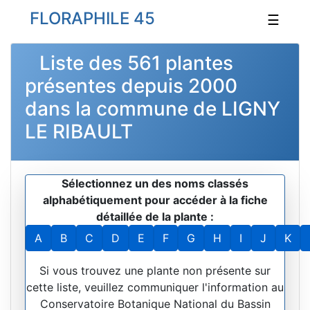
FLORAPHILE 45
☰
Liste des 561 plantes
présentes depuis 2000
dans la commune de LIGNY
LE RIBAULT
Sélectionnez un des noms classés
alphabétiquement pour accéder à la fiche
détaillée de la plante :
A
B
C
D
E
F
G
H
I
J
K
Si vous trouvez une plante non présente sur
cette liste, veuillez communiquer l'information au
Conservatoire Botanique National du Bassin