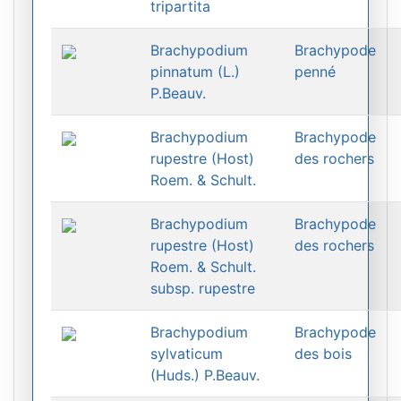
tripartita
Brachypodium
Brachypode
pinnatum (L.)
penné
P.Beauv.
Brachypodium
Brachypode
rupestre (Host)
des rochers
Roem. & Schult.
Brachypodium
Brachypode
rupestre (Host)
des rochers
Roem. & Schult.
subsp. rupestre
Brachypodium
Brachypode
sylvaticum
des bois
(Huds.) P.Beauv.