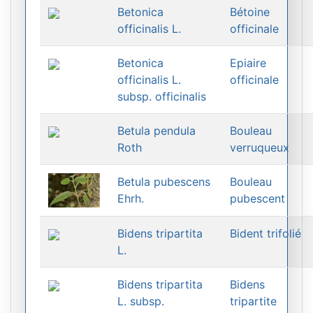
Betonica
Bétoine
officinalis L.
officinale
Betonica
Epiaire
officinalis L.
officinale
subsp. officinalis
Betula pendula
Bouleau
Roth
verruqueux
Betula pubescens
Bouleau
Ehrh.
pubescent
Bidens tripartita
Bident trifolié
L.
Bidens tripartita
Bidens
L. subsp.
tripartite