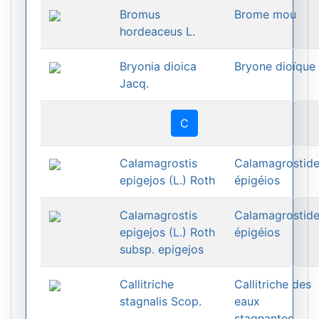
Bromus
Brome mou
hordeaceus L.
Bryonia dioica
Bryone dioïque
Jacq.
C
Calamagrostis
Calamagrostid
epigejos (L.) Roth
épigéios
Calamagrostis
Calamagrostid
epigejos (L.) Roth
épigéios
subsp. epigejos
Callitriche
Callitriche des
stagnalis Scop.
eaux
stagnantes