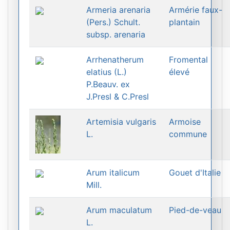
Armeria arenaria
Armérie faux-
(Pers.) Schult.
plantain
subsp. arenaria
Arrhenatherum
Fromental
elatius (L.)
élevé
P.Beauv. ex
J.Presl & C.Presl
Artemisia vulgaris
Armoise
L.
commune
Arum italicum
Gouet d'Italie
Mill.
Arum maculatum
Pied-de-veau
L.