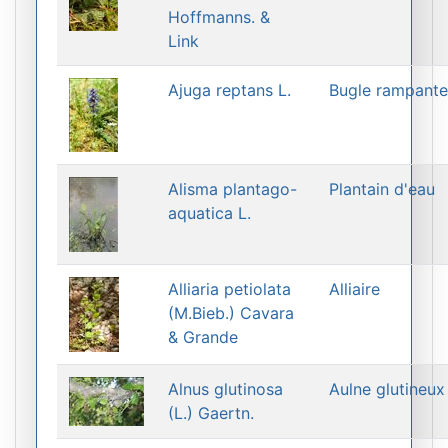
Hoffmanns. &
Link
Ajuga reptans L.
Bugle rampante
Alisma plantago-
Plantain d'eau
aquatica L.
Alliaria petiolata
Alliaire
(M.Bieb.) Cavara
& Grande
Alnus glutinosa
Aulne glutineux
(L.) Gaertn.