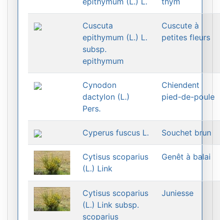
epithymum (L.) L.
thym
Cuscuta
Cuscute à
epithymum (L.) L.
petites fleurs
subsp.
epithymum
Cynodon
Chiendent
dactylon (L.)
pied-de-poule
Pers.
Cyperus fuscus L.
Souchet brun
Cytisus scoparius
Genêt à balai
(L.) Link
Cytisus scoparius
Juniesse
(L.) Link subsp.
scoparius