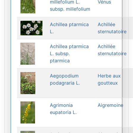
millefolium L.
Vénus
subsp. millefolium
Achillea ptarmica
Achillée
L.
sternutatoire
Achillea ptarmica
Achillée
L. subsp.
sternutatoire
ptarmica
Aegopodium
Herbe aux
podagraria L.
goutteux
Agrimonia
Aigremoine
eupatoria L.