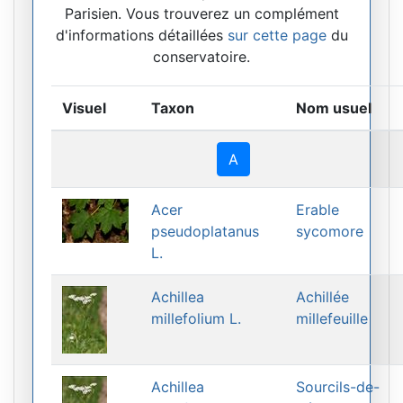
Parisien. Vous trouverez un complément
d'informations détaillées
sur cette page
du
conservatoire.
Visuel
Taxon
Nom usuel
A
Acer
Erable
pseudoplatanus
sycomore
L.
Achillea
Achillée
millefolium L.
millefeuille
Achillea
Sourcils-de-