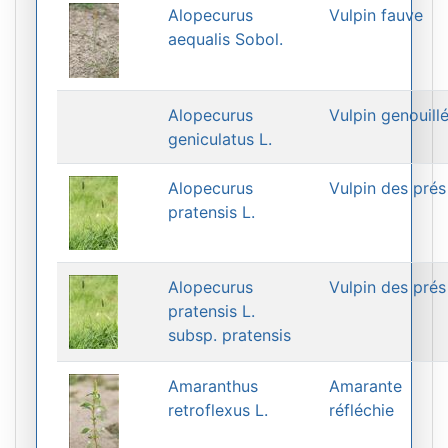
Alopecurus
Vulpin fauve
aequalis Sobol.
Alopecurus
Vulpin genouill
geniculatus L.
Alopecurus
Vulpin des prés
pratensis L.
Alopecurus
Vulpin des prés
pratensis L.
subsp. pratensis
Amaranthus
Amarante
retroflexus L.
réfléchie