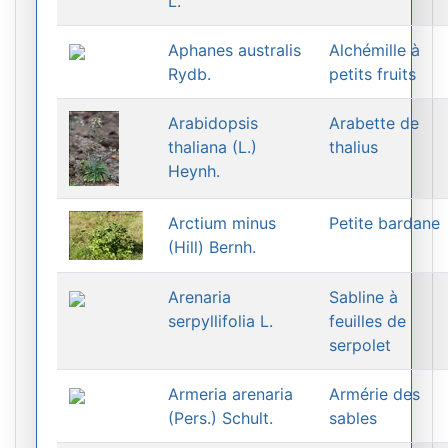
L.
Aphanes australis
Alchémille à
Rydb.
petits fruits
Arabidopsis
Arabette de
thaliana (L.)
thalius
Heynh.
Arctium minus
Petite bardane
(Hill) Bernh.
Arenaria
Sabline à
serpyllifolia L.
feuilles de
serpolet
Armeria arenaria
Armérie des
(Pers.) Schult.
sables