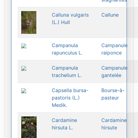
Calluna vulgaris
Callune
(L.) Hull
Campanula
Campanule
rapunculus L.
raiponce
Campanula
Campanule
trachelium L.
gantelée
Capsella bursa-
Bourse-à-
pastoris (L.)
pasteur
Medik.
Cardamine
Cardamine
hirsuta L.
hirsute