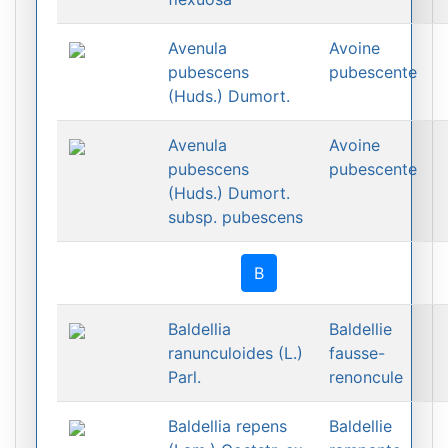
Avenula
Avoine
pubescens
pubescente
(Huds.) Dumort.
Avenula
Avoine
pubescens
pubescente
(Huds.) Dumort.
subsp. pubescens
B
Baldellia
Baldellie
ranunculoides (L.)
fausse-
Parl.
renoncule
Baldellia repens
Baldellie