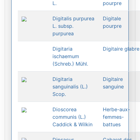
L.
pourpre
Digitalis purpurea
Digitale
L. subsp.
pourpre
purpurea
Digitaria
Digitaire glabre
ischaemum
(Schreb.) Mühl.
Digitaria
Digitaire
sanguinalis (L.)
sanguine
Scop.
Dioscorea
Herbe-aux-
communis (L.)
femmes-
Caddick & Wilkin
battues
Dipsacus
Cabaret des