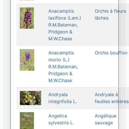
Anacamptis
Orchis à fleurs
laxiflora (Lam.)
lâches
R.M.Bateman,
Pridgeon &
M.W.Chase
Anacamptis
Orchis bouffon
morio (L.)
R.M.Bateman,
Pridgeon &
M.W.Chase
Andryala
Andryale à
integrifolia L.
feuilles entières
Angelica
Angélique
sylvestris L.
sauvage