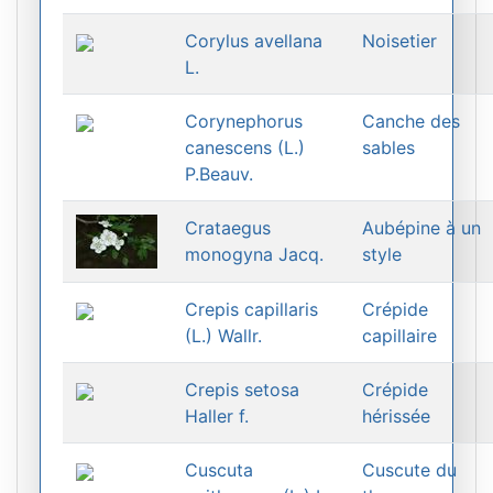
Corylus avellana
Noisetier
L.
Corynephorus
Canche des
canescens (L.)
sables
P.Beauv.
Crataegus
Aubépine à un
monogyna Jacq.
style
Crepis capillaris
Crépide
(L.) Wallr.
capillaire
Crepis setosa
Crépide
Haller f.
hérissée
Cuscuta
Cuscute du