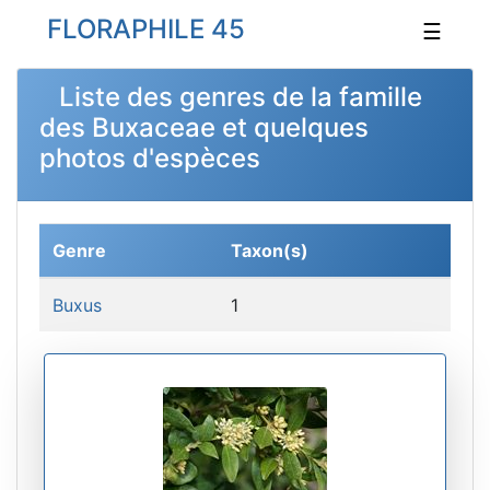
FLORAPHILE 45
☰
Liste des genres de la famille
des Buxaceae et quelques
photos d'espèces
Genre
Taxon(s)
Buxus
1