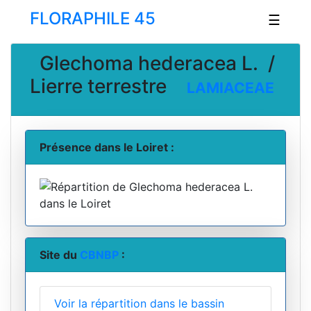
FLORAPHILE 45
☰
Glechoma hederacea L. /
Lierre terrestre
LAMIACEAE
Présence dans le Loiret :
Site du
CBNBP
:
Voir la répartition dans le bassin