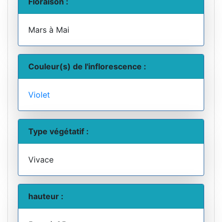
Floraison :
Mars à Mai
Couleur(s) de l'inflorescence :
Violet
Type végétatif :
Vivace
hauteur :