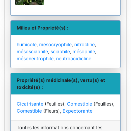
Milieu et Propriété(s) :
humicole
,
mésocryophile
,
nitrocline
,
mésosciaphile
,
sciaphile
,
mésophile
,
mésoneutrophile
,
neutroacidicline
Propriété(s) médicinale(s), vertu(s) et
toxicité(s) :
Cicatrisante
(Feuilles),
Comestible
(Feuilles),
Comestible
(Fleurs),
Expectorante
Toutes les informations concernant les